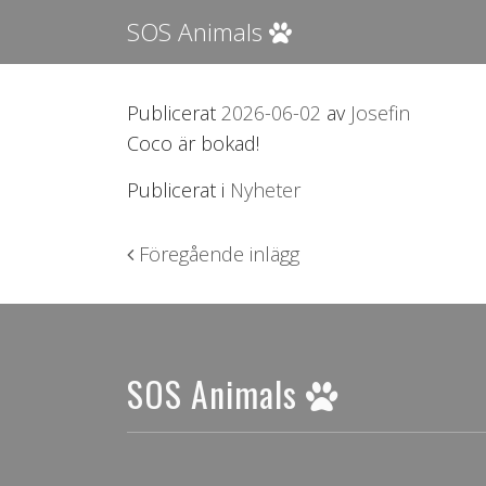
SOS Animals
Publicerat
2026-06-02
av
Josefin
Coco är bokad!
Publicerat i
Nyheter
Inläggsnavigering
Föregående inlägg
SOS Animals