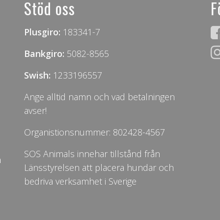
Stöd oss
F
Plusgiro:
183341-7
Bankgiro:
5082-8565
Swish:
1233196557
Ange alltid namn och vad betalningen
avser!
Organistionsnummer: 802428-4567
SOS Animals innehar tillstånd från
n
Länsstyrelsen att placera hundar och
bedriva verksamhet i Sverige