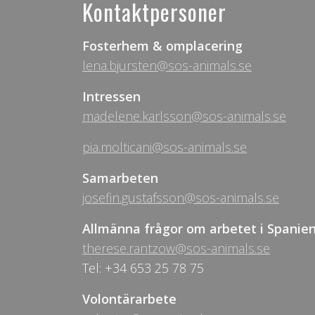
Kontaktpersoner
Fosterhem & omplacering
lena.bjursten@sos-animals.se
Intressen
madelene.karlsson@sos-animals.se
pia.molticani@sos-animals.se
Samarbeten
josefin.gustafsson@sos-animals.se
Allmänna frågor om arbetet i Spanie
therese.rantzow@sos-animals.se
Tel: +34 653 25 78 75
Volontärarbete