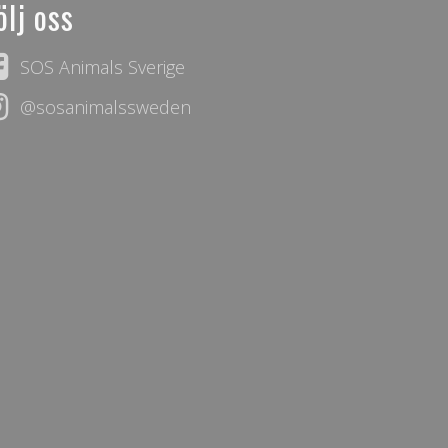
ölj oss
SOS Animals Sverige
@sosanimalssweden