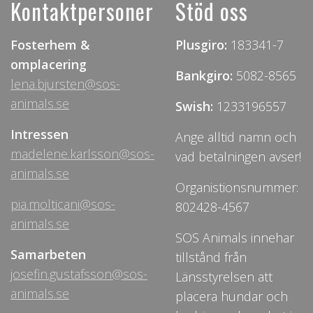
Kontaktpersoner
Stöd oss
Fosterhem &
Plusgiro:
183341-7
omplacering
Bankgiro:
5082-8565
lena.bjursten@sos-
animals.se
Swish:
1233196557
Intressen
Ange alltid namn och
madelene.karlsson@sos-
vad betalningen avser!
animals.se
Organistionsnummer:
pia.molticani@sos-
802428-4567
animals.se
SOS Animals innehar
Samarbeten
tillstånd från
josefin.gustafsson@sos-
Länsstyrelsen att
animals.se
placera hundar och