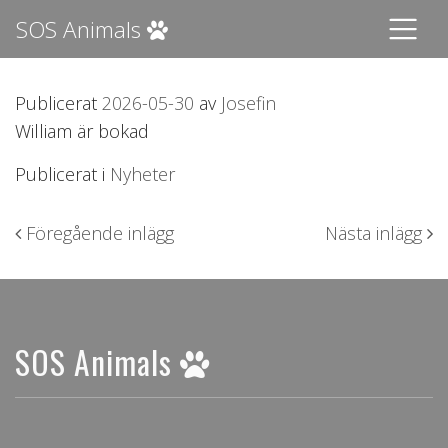
SOS Animals
Publicerat
2026-05-30
av
Josefin
William är bokad
Publicerat i
Nyheter
Inläggsnavigering
Föregående inlägg
Nästa inlägg
SOS Animals