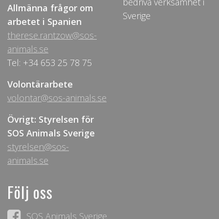
bedriva verksamhet i
Allmänna frågor om
Sverige
arbetet i Spanien
therese.rantzow@sos-
animals.se
Tel: +34 653 25 78 75
Volontärarbete
volontar@sos-animals.se
Övrigt: Styrelsen för
SOS Animals Sverige
styrelsen@sos-
animals.se
Följ oss
SOS Animals Sverige