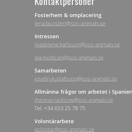
Kontaktpersoner
Fosterhem & omplacering
lena.bjursten@sos-animals.se
Intressen
madelene.karlsson@sos-animals.se
pia.molticani@sos-animals.se
Samarbeten
josefin.gustafsson@sos-animals.se
Allmänna frågor om arbetet i Spanie
therese.rantzow@sos-animals.se
Tel: +34 653 25 78 75
Volontärarbete
volontar@sos-animals.se