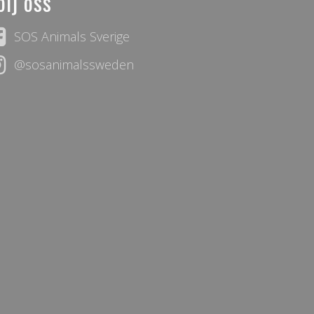
ölj oss
SOS Animals Sverige
@sosanimalssweden