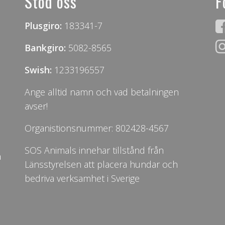
Stöd oss
F
Plusgiro:
183341-7
Bankgiro:
5082-8565
Swish:
1233196557
Ange alltid namn och vad betalningen
avser!
Organistionsnummer: 802428-4567
SOS Animals innehar tillstånd från
n
Länsstyrelsen att placera hundar och
bedriva verksamhet i Sverige