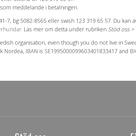
s som meddelande i betalningen.
 41-7, bg 5082-8565 eller swish 123 319 65 57. Du kan
derhundar
. Läs mer om detta under rubriken
Stöd oss >
wedish organisation, even though you do not live in S
k Nordea, IBAN is SE1995000099603401833417 and BIC