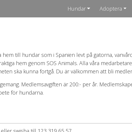
Hundar
Adoptera
ga hem till hundar som i Spanien levt på gatorna, vanvård
varaktiga hem genom SOS Animals. Alla våra medarbetare 
ten ska kunna fortgå. Du är välkommen att bli medlem e
gagemang. Medlemsavgiften är 200:- per år. Medlemskape
arbete för hundarna.
eller swisha till 123 319 65 57.