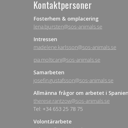
Kontaktpersoner
Fosterhem & omplacering
lena.bjursten@sos-animals.se
Intressen
madelene.karlsson@sos-animals.se
pia.molticani@sos-animals.se
Samarbeten
josefin.gustafsson@sos-animals.se
Allmänna frågor om arbetet i Spanie
therese.rantzow@sos-animals.se
Tel: +34 653 25 78 75
Volontärarbete