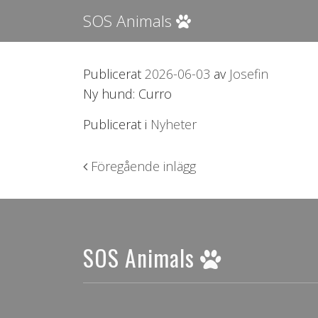
SOS Animals
Publicerat
2026-06-03
av
Josefin
Ny hund: Curro
Publicerat i
Nyheter
Inläggsnavigering
Föregående inlägg
SOS Animals