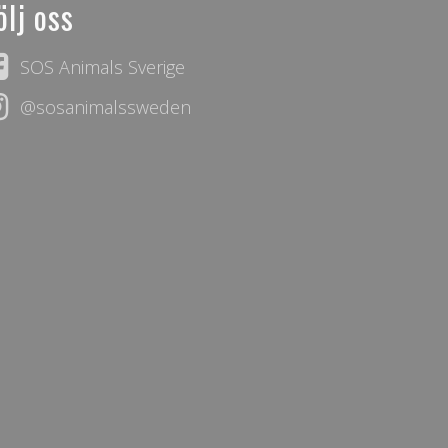
ölj oss
SOS Animals Sverige
@sosanimalssweden