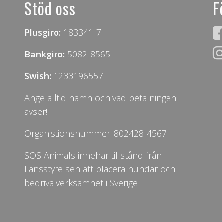
Stöd oss
F
Plusgiro:
183341-7
Bankgiro:
5082-8565
Swish:
1233196557
Ange alltid namn och vad betalningen
avser!
Organistionsnummer: 802428-4567
SOS Animals innehar tillstånd från
n
Länsstyrelsen att placera hundar och
bedriva verksamhet i Sverige