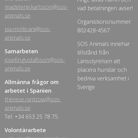
madelene.karlsson@sos-
vad betalningen avser!
animals.se
Organistionsnummer:
pia.molticani@sos-
802428-4567
animals.se
SOS Animals innehar
Samarbeten
tillstånd från
josefin.gustafsson@sos-
Länsstyrelsen att
animals.se
placera hundar och
bedriva verksamhet i
Allmänna frågor om
Sverige
arbetet i Spanien
therese.rantzow@sos-
animals.se
Tel: +34 653 25 78 75
Volontärarbete