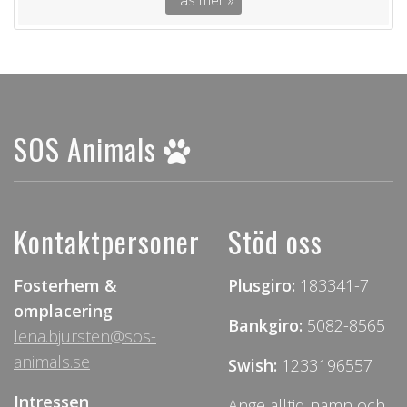
Läs mer »
SOS Animals
Kontaktpersoner
Stöd oss
Fosterhem &
Plusgiro:
183341-7
omplacering
Bankgiro:
5082-8565
lena.bjursten@sos-
animals.se
Swish:
1233196557
Intressen
Ange alltid namn och