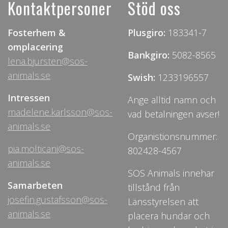
Kontaktpersoner
Stöd oss
Fosterhem &
Plusgiro:
183341-7
omplacering
Bankgiro:
5082-8565
lena.bjursten@sos-
animals.se
Swish:
1233196557
Intressen
Ange alltid namn och
madelene.karlsson@sos-
vad betalningen avser!
animals.se
Organistionsnummer:
pia.molticani@sos-
802428-4567
animals.se
SOS Animals innehar
Samarbeten
tillstånd från
josefin.gustafsson@sos-
Länsstyrelsen att
animals.se
placera hundar och