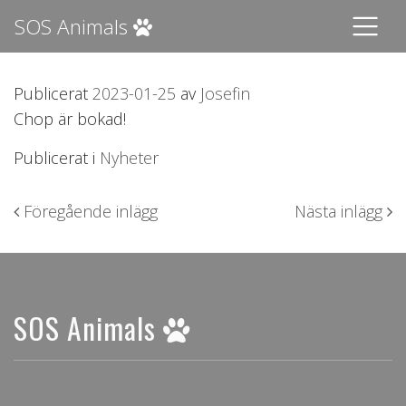
SOS Animals
Publicerat
2023-01-25
av
Josefin
Chop är bokad!
Publicerat i
Nyheter
Inläggsnavigering
Föregående inlägg
Nästa inlägg
SOS Animals