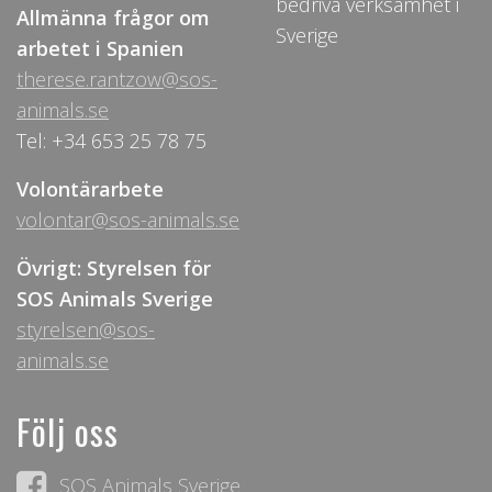
bedriva verksamhet i
Allmänna frågor om
Sverige
arbetet i Spanien
therese.rantzow@sos-
animals.se
Tel: +34 653 25 78 75
Volontärarbete
volontar@sos-animals.se
Övrigt: Styrelsen för
SOS Animals Sverige
styrelsen@sos-
animals.se
Följ oss
SOS Animals Sverige