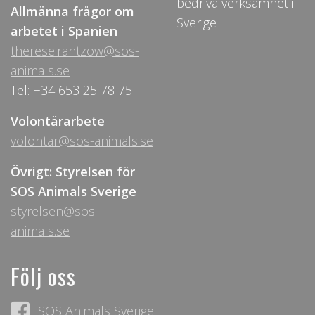
bedriva verksamhet i
Allmänna frågor om
Sverige
arbetet i Spanien
therese.rantzow@sos-
animals.se
Tel: +34 653 25 78 75
Volontärarbete
volontar@sos-animals.se
Övrigt: Styrelsen för
SOS Animals Sverige
styrelsen@sos-
animals.se
Följ oss
SOS Animals Sverige