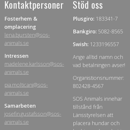
Kontaktpersoner
Stöd oss
Fosterhem &
Plusgiro:
183341-7
omplacering
Bankgiro:
5082-8565
lena.bjursten@sos-
animals.se
Swish:
1233196557
Intressen
Ange alltid namn och
madelene.karlsson@sos-
vad betalningen avser!
animals.se
Organistionsnummer:
pia.molticani@sos-
802428-4567
animals.se
SOS Animals innehar
Samarbeten
tillstånd från
josefin.gustafsson@sos-
Länsstyrelsen att
animals.se
placera hundar och