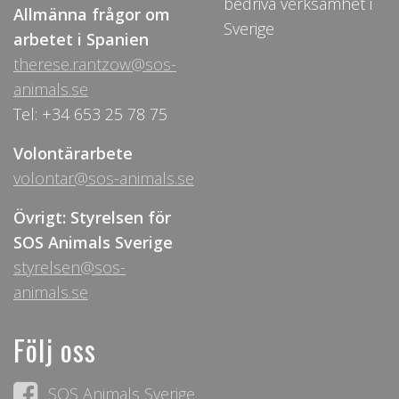
bedriva verksamhet i
Allmänna frågor om
Sverige
arbetet i Spanien
therese.rantzow@sos-
animals.se
Tel: +34 653 25 78 75
Volontärarbete
volontar@sos-animals.se
Övrigt: Styrelsen för
SOS Animals Sverige
styrelsen@sos-
animals.se
Följ oss
SOS Animals Sverige