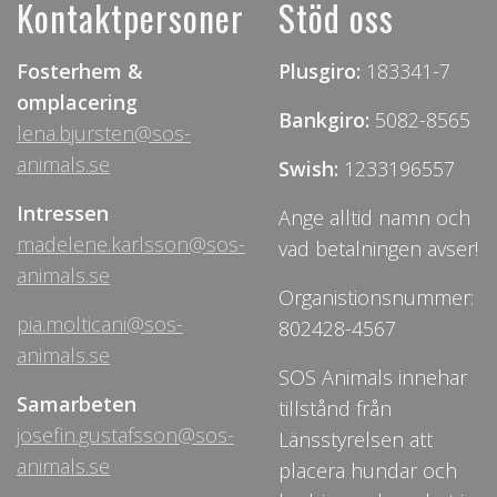
Kontaktpersoner
Stöd oss
Fosterhem &
Plusgiro:
183341-7
omplacering
Bankgiro:
5082-8565
lena.bjursten@sos-
animals.se
Swish:
1233196557
Intressen
Ange alltid namn och
madelene.karlsson@sos-
vad betalningen avser!
animals.se
Organistionsnummer:
pia.molticani@sos-
802428-4567
animals.se
SOS Animals innehar
Samarbeten
tillstånd från
josefin.gustafsson@sos-
Länsstyrelsen att
animals.se
placera hundar och