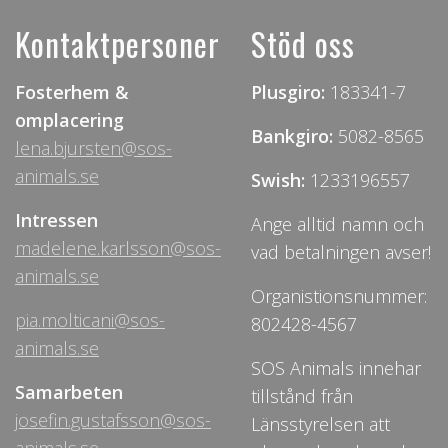
Kontaktpersoner
Stöd oss
Fosterhem &
Plusgiro:
183341-7
omplacering
Bankgiro:
5082-8565
lena.bjursten@sos-
animals.se
Swish:
1233196557
Intressen
Ange alltid namn och
madelene.karlsson@sos-
vad betalningen avser!
animals.se
Organistionsnummer:
pia.molticani@sos-
802428-4567
animals.se
SOS Animals innehar
Samarbeten
tillstånd från
josefin.gustafsson@sos-
Länsstyrelsen att