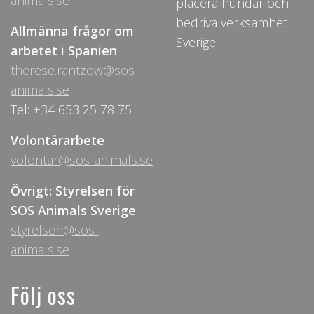
animals.se
placera hundar och
bedriva verksamhet i
Allmänna frågor om
Sverige
arbetet i Spanien
therese.rantzow@sos-
animals.se
Tel: +34 653 25 78 75
Volontärarbete
volontar@sos-animals.se
Övrigt: Styrelsen för
SOS Animals Sverige
styrelsen@sos-
animals.se
Följ oss