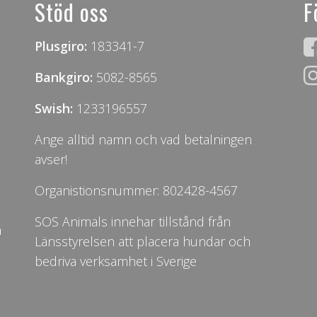
Stöd oss
F
Plusgiro:
183341-7
Bankgiro:
5082-8565
Swish:
1233196557
Ange alltid namn och vad betalningen
avser!
Organistionsnummer: 802428-4567
SOS Animals innehar tillstånd från
n
Länsstyrelsen att placera hundar och
bedriva verksamhet i Sverige