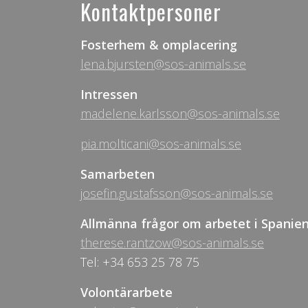
Kontaktpersoner
Fosterhem & omplacering
lena.bjursten@sos-animals.se
Intressen
madelene.karlsson@sos-animals.se
pia.molticani@sos-animals.se
Samarbeten
josefin.gustafsson@sos-animals.se
Allmänna frågor om arbetet i Spanie
therese.rantzow@sos-animals.se
Tel: +34 653 25 78 75
Volontärarbete