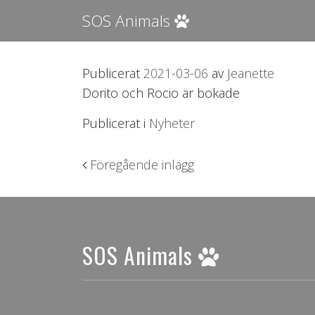
SOS Animals
Publicerat
2021-03-06
av
Jeanette
Dorito och Rocio är bokade
Publicerat i
Nyheter
Inläggsnavigering
Föregående inlägg
SOS Animals