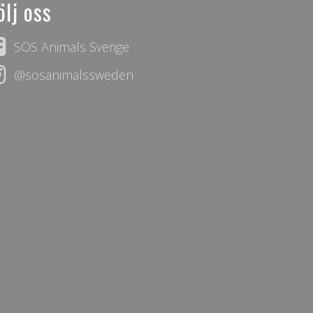
ölj oss
SOS Animals Sverige
@sosanimalssweden