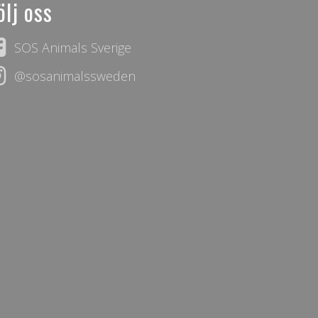
ölj oss
SOS Animals Sverige
@sosanimalssweden