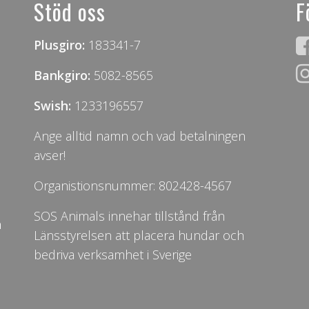
Stöd oss
F
Plusgiro:
183341-7
Bankgiro:
5082-8565
Swish:
1233196557
Ange alltid namn och vad betalningen
avser!
Organistionsnummer: 802428-4567
SOS Animals innehar tillstånd från
n
Länsstyrelsen att placera hundar och
bedriva verksamhet i Sverige