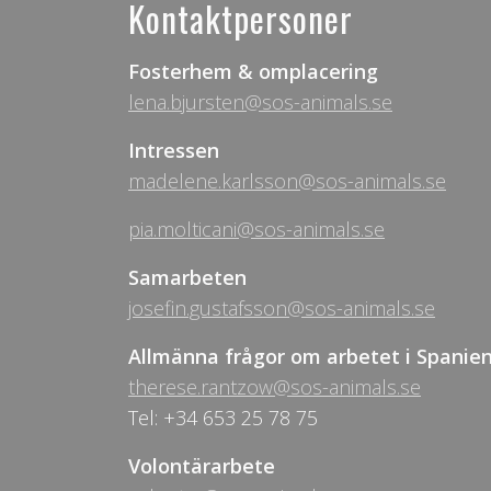
Kontaktpersoner
Fosterhem & omplacering
lena.bjursten@sos-animals.se
Intressen
madelene.karlsson@sos-animals.se
pia.molticani@sos-animals.se
Samarbeten
josefin.gustafsson@sos-animals.se
Allmänna frågor om arbetet i Spanie
therese.rantzow@sos-animals.se
Tel: +34 653 25 78 75
Volontärarbete