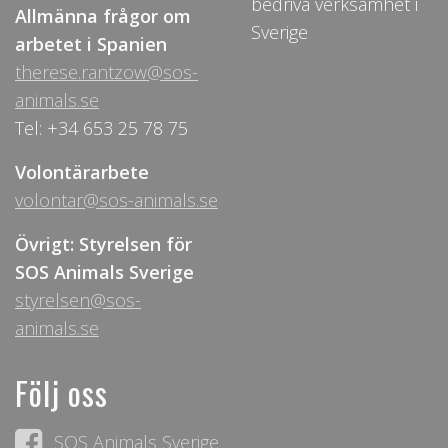
bedriva verksamhet i
Allmänna frågor om
Sverige
arbetet i Spanien
therese.rantzow@sos-
animals.se
Tel: +34 653 25 78 75
Volontärarbete
volontar@sos-animals.se
Övrigt: Styrelsen för
SOS Animals Sverige
styrelsen@sos-
animals.se
Följ oss
SOS Animals Sverige