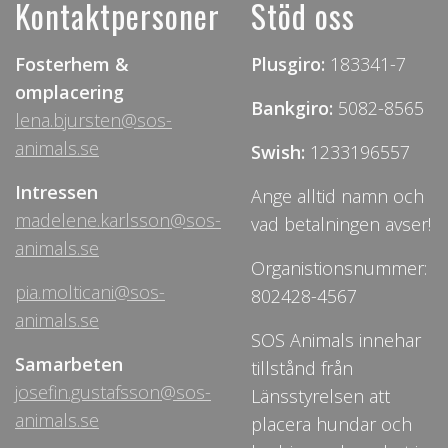
Kontaktpersoner
Stöd oss
Fosterhem &
Plusgiro:
183341-7
omplacering
Bankgiro:
5082-8565
lena.bjursten@sos-
animals.se
Swish:
1233196557
Intressen
Ange alltid namn och
madelene.karlsson@sos-
vad betalningen avser!
animals.se
Organistionsnummer:
pia.molticani@sos-
802428-4567
animals.se
SOS Animals innehar
Samarbeten
tillstånd från
josefin.gustafsson@sos-
Länsstyrelsen att
animals.se
placera hundar och