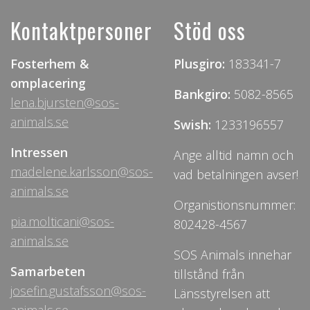
Kontaktpersoner
Stöd oss
Fosterhem &
Plusgiro:
183341-7
omplacering
Bankgiro:
5082-8565
lena.bjursten@sos-
animals.se
Swish:
1233196557
Intressen
Ange alltid namn och
madelene.karlsson@sos-
vad betalningen avser!
animals.se
Organistionsnummer:
pia.molticani@sos-
802428-4567
animals.se
SOS Animals innehar
Samarbeten
tillstånd från
josefin.gustafsson@sos-
Länsstyrelsen att