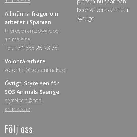
animals.se
placera hundar och
bedriva verksamhet i
Allmänna frågor om
Sverige
arbetet i Spanien
therese.rantzow@sos-
animals.se
Tel: +34 653 25 78 75
Volontärarbete
volontar@sos-animals.se
Övrigt: Styrelsen för
SOS Animals Sverige
styrelsen@sos-
animals.se
Följ oss