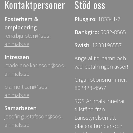
Kontaktpersoner
Stöd oss
Fosterhem &
Plusgiro:
183341-7
omplacering
Bankgiro:
5082-8565
lena.bjursten@sos-
animals.se
Swish:
1233196557
Intressen
Ange alltid namn och
madelene.karlsson@sos-
vad betalningen avser!
animals.se
Organistionsnummer:
pia.molticani@sos-
802428-4567
animals.se
SOS Animals innehar
Samarbeten
tillstånd från
josefin.gustafsson@sos-
Länsstyrelsen att
animals.se
placera hundar och