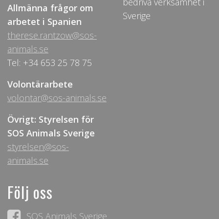
bedriva verksamhet i
Allmänna frågor om
Sverige
arbetet i Spanien
therese.rantzow@sos-
animals.se
Tel: +34 653 25 78 75
Volontärarbete
volontar@sos-animals.se
Övrigt: Styrelsen för
SOS Animals Sverige
styrelsen@sos-
animals.se
Följ oss
SOS Animals Sverige