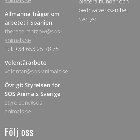
animals.se
placera hundar och
bedriva verksamhet i
Allmänna frågor om
Sverige
arbetet i Spanien
therese.rantzow@sos-
animals.se
Tel: +34 653 25 78 75
Volontärarbete
volontar@sos-animals.se
Övrigt: Styrelsen för
SOS Animals Sverige
styrelsen@sos-
animals.se
Följ oss