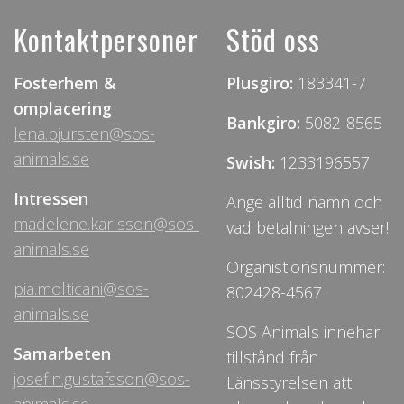
Kontaktpersoner
Stöd oss
Fosterhem &
Plusgiro:
183341-7
omplacering
Bankgiro:
5082-8565
lena.bjursten@sos-
animals.se
Swish:
1233196557
Intressen
Ange alltid namn och
madelene.karlsson@sos-
vad betalningen avser!
animals.se
Organistionsnummer:
pia.molticani@sos-
802428-4567
animals.se
SOS Animals innehar
Samarbeten
tillstånd från
josefin.gustafsson@sos-
Länsstyrelsen att