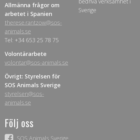
bedriva verksamhet i
Allmänna frågor om
Sverige
arbetet i Spanien
therese.rantzow@sos-
animals.se
Tel: +34 653 25 78 75
Volontärarbete
volontar@sos-animals.se
Övrigt: Styrelsen för
SOS Animals Sverige
styrelsen@sos-
animals.se
Följ oss
SOS Animals Sverige