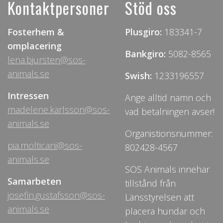
Kontaktpersoner
Stöd oss
Fosterhem &
Plusgiro:
183341-7
omplacering
Bankgiro:
5082-8565
lena.bjursten@sos-
animals.se
Swish:
1233196557
Intressen
Ange alltid namn och
madelene.karlsson@sos-
vad betalningen avser!
animals.se
Organistionsnummer:
pia.molticani@sos-
802428-4567
animals.se
SOS Animals innehar
Samarbeten
tillstånd från
josefin.gustafsson@sos-
Länsstyrelsen att
animals.se
placera hundar och