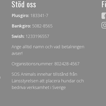
Stöd oss
F
Plusgiro:
183341-7
Bankgiro:
5082-8565
Swish:
1233196557
Ange alltid namn och vad betalningen
avser!
Organistionsnummer: 802428-4567
SOS Animals innehar tillstånd från
n
Länsstyrelsen att placera hundar och
bedriva verksamhet i Sverige