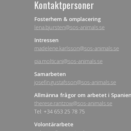
Kontaktpersoner
Fosterhem & omplacering
lena.bjursten@sos-animals.se
Intressen
madelene.karlsson@sos-animals.se
pia.molticani@sos-animals.se
Samarbeten
josefin.gustafsson@sos-animals.se
Allmänna frågor om arbetet i Spanie
therese.rantzow@sos-animals.se
Tel: +34 653 25 78 75
Volontärarbete