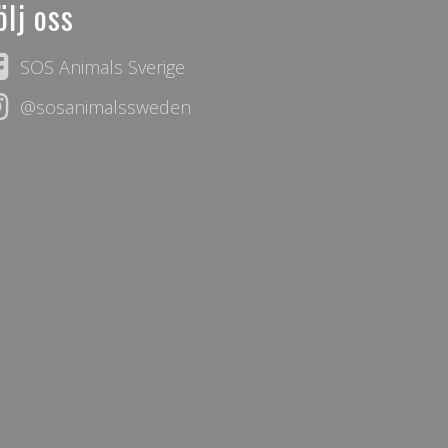
ölj oss
SOS Animals Sverige
@sosanimalssweden