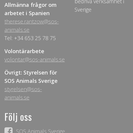
bedriva verksamhet i
Allmänna frågor om
Sverige
arbetet i Spanien
therese.rantzow@sos-
animals.se
Tel: +34 653 25 78 75
Volontärarbete
volontar@sos-animals.se
Övrigt: Styrelsen för
SOS Animals Sverige
styrelsen@sos-
animals.se
Följ oss
SOS Animals Sverige