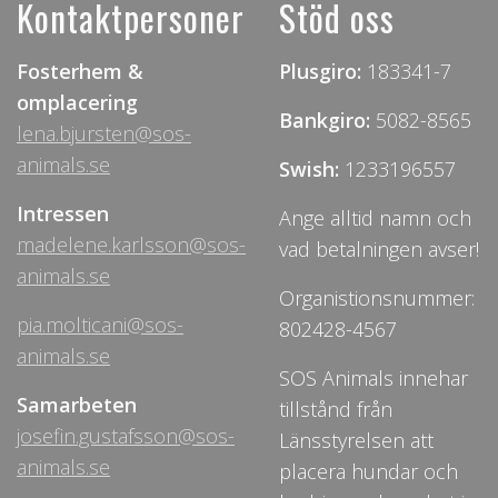
Kontaktpersoner
Stöd oss
Fosterhem &
Plusgiro:
183341-7
omplacering
Bankgiro:
5082-8565
lena.bjursten@sos-
animals.se
Swish:
1233196557
Intressen
Ange alltid namn och
madelene.karlsson@sos-
vad betalningen avser!
animals.se
Organistionsnummer:
pia.molticani@sos-
802428-4567
animals.se
SOS Animals innehar
Samarbeten
tillstånd från
josefin.gustafsson@sos-
Länsstyrelsen att
animals.se
placera hundar och