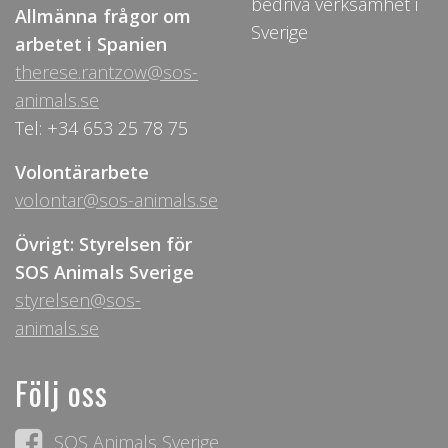
bedriva verksamhet i
Allmänna frågor om
Sverige
arbetet i Spanien
therese.rantzow@sos-
animals.se
Tel: +34 653 25 78 75
Volontärarbete
volontar@sos-animals.se
Övrigt: Styrelsen för
SOS Animals Sverige
styrelsen@sos-
animals.se
Följ oss
SOS Animals Sverige