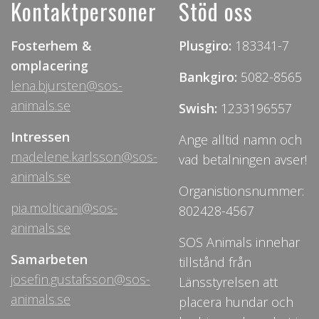
Kontaktpersoner
Stöd oss
Fosterhem &
Plusgiro:
183341-7
omplacering
Bankgiro:
5082-8565
lena.bjursten@sos-
animals.se
Swish:
1233196557
Intressen
Ange alltid namn och
madelene.karlsson@sos-
vad betalningen avser!
animals.se
Organistionsnummer:
pia.molticani@sos-
802428-4567
animals.se
SOS Animals innehar
Samarbeten
tillstånd från
josefin.gustafsson@sos-
Länsstyrelsen att
animals.se
placera hundar och