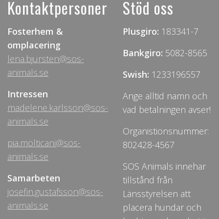
Kontaktpersoner
Stöd oss
Fosterhem &
Plusgiro:
183341-7
omplacering
Bankgiro:
5082-8565
lena.bjursten@sos-
animals.se
Swish:
1233196557
Intressen
Ange alltid namn och
madelene.karlsson@sos-
vad betalningen avser!
animals.se
Organistionsnummer:
pia.molticani@sos-
802428-4567
animals.se
SOS Animals innehar
Samarbeten
tillstånd från
josefin.gustafsson@sos-
Länsstyrelsen att
animals.se
placera hundar och