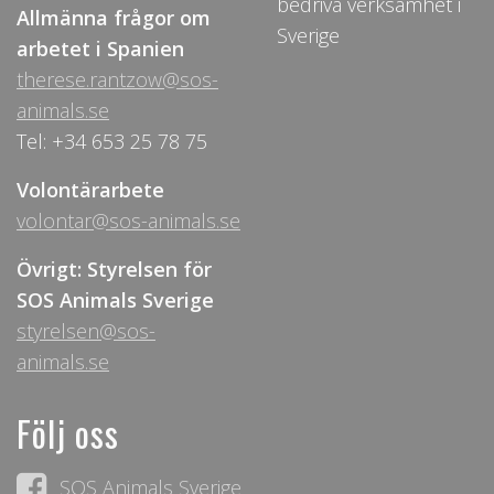
bedriva verksamhet i
Allmänna frågor om
Sverige
arbetet i Spanien
therese.rantzow@sos-
animals.se
Tel: +34 653 25 78 75
Volontärarbete
volontar@sos-animals.se
Övrigt: Styrelsen för
SOS Animals Sverige
styrelsen@sos-
animals.se
Följ oss
SOS Animals Sverige