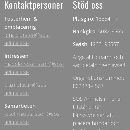
Kontaktpersoner
Stöd oss
Fosterhem &
Plusgiro:
183341-7
omplacering
Bankgiro:
5082-8565
lena.bjursten@sos-
animals.se
Swish:
1233196557
Intressen
Ange alltid namn och
madelene.karlsson@sos-
vad betalningen avser!
animals.se
Organistionsnummer:
pia.molticani@sos-
802428-4567
animals.se
SOS Animals innehar
Samarbeten
tillstånd från
josefin.gustafsson@sos-
Länsstyrelsen att
animals.se
placera hundar och