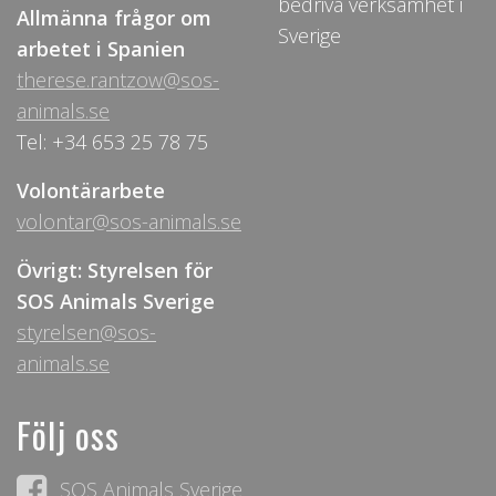
bedriva verksamhet i
Allmänna frågor om
Sverige
arbetet i Spanien
therese.rantzow@sos-
animals.se
Tel: +34 653 25 78 75
Volontärarbete
volontar@sos-animals.se
Övrigt: Styrelsen för
SOS Animals Sverige
styrelsen@sos-
animals.se
Följ oss
SOS Animals Sverige