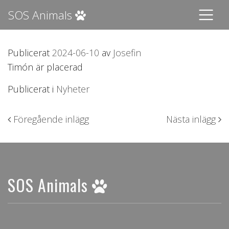
SOS Animals
Publicerat
2024-06-10
av
Josefin
Timón är placerad
Publicerat i
Nyheter
Inläggsnavigering
Föregående inlägg
Nästa inlägg
SOS Animals