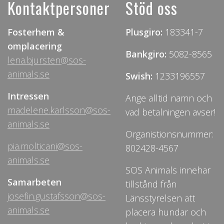
Kontaktpersoner
Stöd oss
Fosterhem &
Plusgiro:
183341-7
omplacering
Bankgiro:
5082-8565
lena.bjursten@sos-
animals.se
Swish:
1233196557
Intressen
Ange alltid namn och
madelene.karlsson@sos-
vad betalningen avser!
animals.se
Organistionsnummer:
pia.molticani@sos-
802428-4567
animals.se
SOS Animals innehar
Samarbeten
tillstånd från
josefin.gustafsson@sos-
Länsstyrelsen att
animals.se
placera hundar och