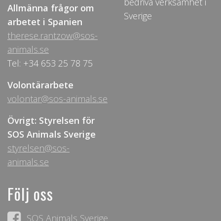
bedriva verksamhet i
Allmänna frågor om
Sverige
arbetet i Spanien
therese.rantzow@sos-
animals.se
Tel: +34 653 25 78 75
Volontärarbete
volontar@sos-animals.se
Övrigt: Styrelsen för
SOS Animals Sverige
styrelsen@sos-
animals.se
Följ oss
SOS Animals Sverige