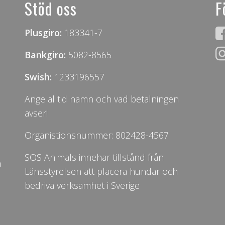
Stöd oss
F
Plusgiro:
183341-7
Bankgiro:
5082-8565
Swish:
1233196557
Ange alltid namn och vad betalningen
avser!
Organistionsnummer: 802428-4567
SOS Animals innehar tillstånd från
n
Länsstyrelsen att placera hundar och
bedriva verksamhet i Sverige