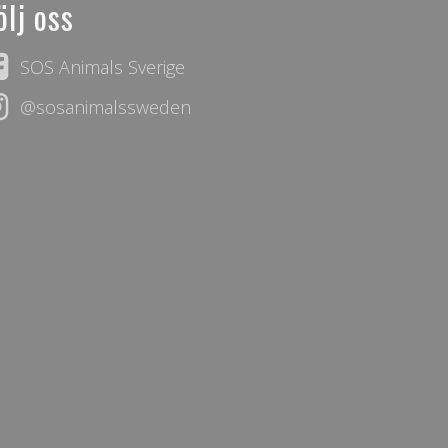
ölj oss
SOS Animals Sverige
@sosanimalssweden