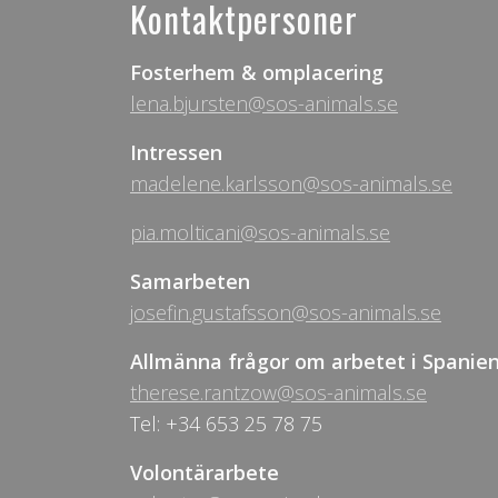
Kontaktpersoner
Fosterhem & omplacering
lena.bjursten@sos-animals.se
Intressen
madelene.karlsson@sos-animals.se
pia.molticani@sos-animals.se
Samarbeten
josefin.gustafsson@sos-animals.se
Allmänna frågor om arbetet i Spanie
therese.rantzow@sos-animals.se
Tel: +34 653 25 78 75
Volontärarbete