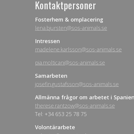
Kontaktpersoner
Fosterhem & omplacering
lena.bjursten@sos-animals.se
Intressen
madelene.karlsson@sos-animals.se
pia.molticani@sos-animals.se
Samarbeten
josefin.gustafsson@sos-animals.se
Allmänna frågor om arbetet i Spanie
therese.rantzow@sos-animals.se
Tel: +34 653 25 78 75
Volontärarbete