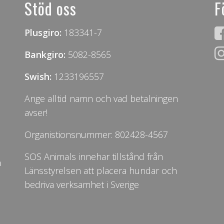
Stöd oss
F
Plusgiro:
183341-7
Bankgiro:
5082-8565
Swish:
1233196557
Ange alltid namn och vad betalningen
avser!
Organistionsnummer: 802428-4567
SOS Animals innehar tillstånd från
n
Länsstyrelsen att placera hundar och
bedriva verksamhet i Sverige