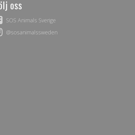
ölj oss
SOS Animals Sverige
@sosanimalssweden