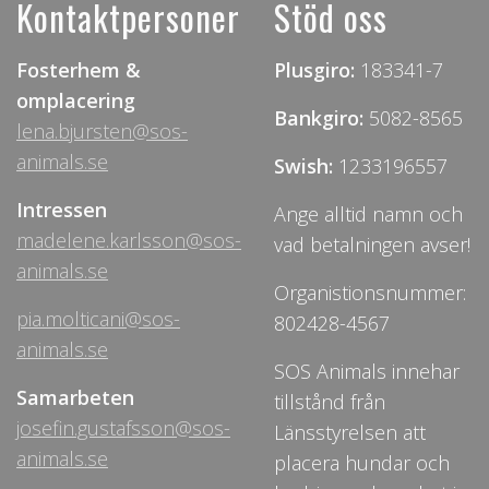
Kontaktpersoner
Stöd oss
Fosterhem &
Plusgiro:
183341-7
omplacering
Bankgiro:
5082-8565
lena.bjursten@sos-
animals.se
Swish:
1233196557
Intressen
Ange alltid namn och
madelene.karlsson@sos-
vad betalningen avser!
animals.se
Organistionsnummer:
pia.molticani@sos-
802428-4567
animals.se
SOS Animals innehar
Samarbeten
tillstånd från
josefin.gustafsson@sos-
Länsstyrelsen att
animals.se
placera hundar och