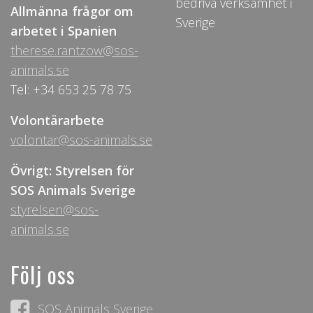
bedriva verksamhet i
Allmänna frågor om
Sverige
arbetet i Spanien
therese.rantzow@sos-
animals.se
Tel: +34 653 25 78 75
Volontärarbete
volontar@sos-animals.se
Övrigt: Styrelsen för
SOS Animals Sverige
styrelsen@sos-
animals.se
Följ oss
SOS Animals Sverige