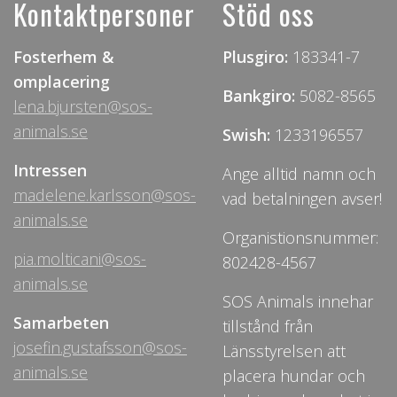
Kontaktpersoner
Stöd oss
Fosterhem &
Plusgiro:
183341-7
omplacering
Bankgiro:
5082-8565
lena.bjursten@sos-
animals.se
Swish:
1233196557
Intressen
Ange alltid namn och
madelene.karlsson@sos-
vad betalningen avser!
animals.se
Organistionsnummer:
pia.molticani@sos-
802428-4567
animals.se
SOS Animals innehar
Samarbeten
tillstånd från
josefin.gustafsson@sos-
Länsstyrelsen att
animals.se
placera hundar och