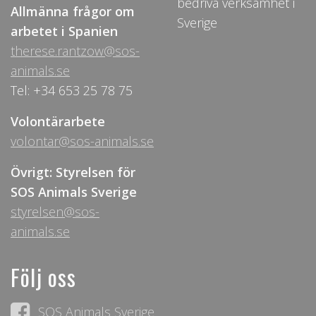
bedriva verksamhet i
Allmänna frågor om
Sverige
arbetet i Spanien
therese.rantzow@sos-
animals.se
Tel: +34 653 25 78 75
Volontärarbete
volontar@sos-animals.se
Övrigt: Styrelsen för
SOS Animals Sverige
styrelsen@sos-
animals.se
Följ oss
SOS Animals Sverige