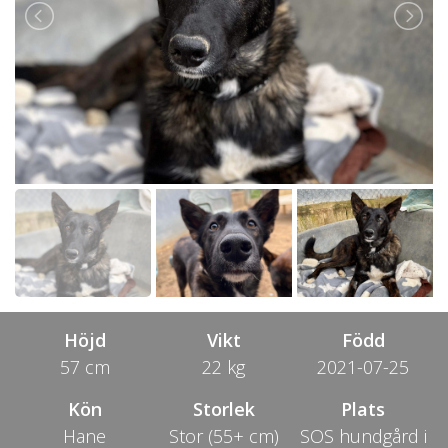
Höjd
Vikt
Född
57 cm
22 kg
2021-07-25
Kön
Storlek
Plats
Hane
Stor (55+ cm)
SOS hundgård i