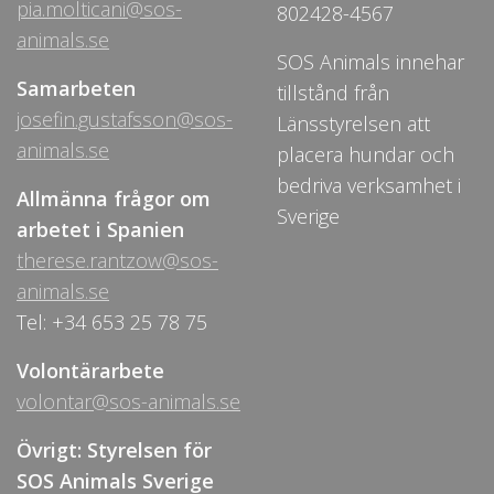
pia.molticani@sos-
802428-4567
animals.se
SOS Animals innehar
Samarbeten
tillstånd från
josefin.gustafsson@sos-
Länsstyrelsen att
animals.se
placera hundar och
bedriva verksamhet i
Allmänna frågor om
Sverige
arbetet i Spanien
therese.rantzow@sos-
animals.se
Tel: +34 653 25 78 75
Volontärarbete
volontar@sos-animals.se
Övrigt: Styrelsen för
SOS Animals Sverige