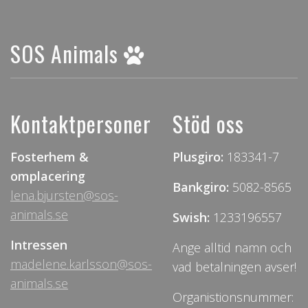
SOS Animals
Kontaktpersoner
Stöd oss
Fosterhem &
Plusgiro:
183341-7
omplacering
Bankgiro:
5082-8565
lena.bjursten@sos-
animals.se
Swish:
1233196557
Intressen
Ange alltid namn och
madelene.karlsson@sos-
vad betalningen avser!
animals.se
Organistionsnummer: