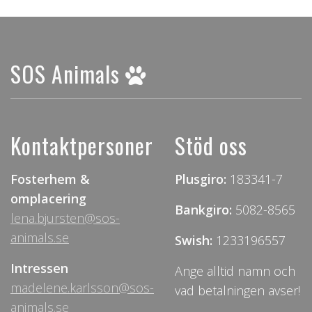
SOS Animals
Kontaktpersoner
Stöd oss
Fosterhem &
Plusgiro:
183341-7
omplacering
Bankgiro:
5082-8565
lena.bjursten@sos-
animals.se
Swish:
1233196557
Intressen
Ange alltid namn och
madelene.karlsson@sos-
vad betalningen avser!
animals.se