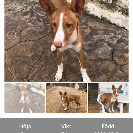
Höjd
Vikt
Född