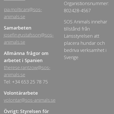
Organistionsnummer:
pia.molticani@sos-
802428-4567
animals.se
SOS Animals innehar
Samarbeten
tillstånd från
josefin.gustafsson@sos-
Länsstyrelsen att
animals.se
placera hundar och
bedriva verksamhet i
Allmänna frågor om
Sverige
arbetet i Spanien
therese.rantzow@sos-
animals.se
Tel: +34 653 25 78 75
Volontärarbete
volontar@sos-animals.se
Övrigt: Styrelsen för