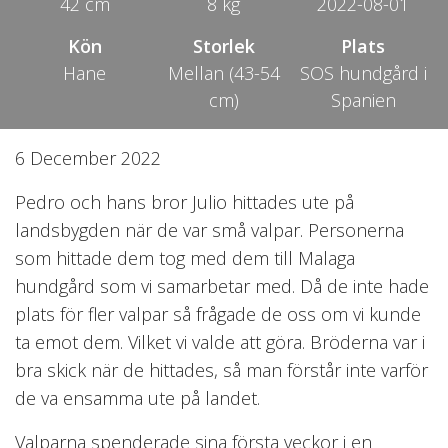
42 cm
8 kg
2022-08-01
Kön
Storlek
Plats
Hane
Mellan (43-54
SOS hundgård i
cm)
Spanien
6 December 2022
Pedro och hans bror Julio hittades ute på
landsbygden när de var små valpar. Personerna
som hittade dem tog med dem till Malaga
hundgård som vi samarbetar med. Då de inte hade
plats för fler valpar så frågade de oss om vi kunde
ta emot dem. Vilket vi valde att göra. Bröderna var i
bra skick när de hittades, så man förstår inte varför
de va ensamma ute på landet.
Valparna spenderade sina första veckor i en