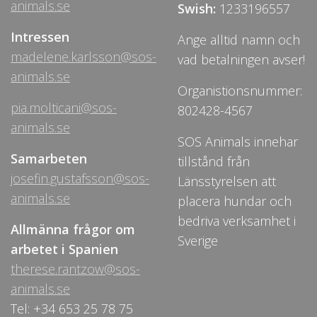
animals.se
Swish:
1233196557
Intressen
Ange alltid namn och
madelene.karlsson@sos-
vad betalningen avser!
animals.se
Organistionsnummer:
pia.molticani@sos-
802428-4567
animals.se
SOS Animals innehar
Samarbeten
tillstånd från
josefin.gustafsson@sos-
Länsstyrelsen att
animals.se
placera hundar och
bedriva verksamhet i
Allmänna frågor om
Sverige
arbetet i Spanien
therese.rantzow@sos-
animals.se
Tel: +34 653 25 78 75