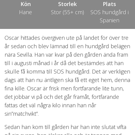
Kön
Storlek
Plats
Hane
Stor (55+ cm)
SOS hundgård i
Spanien
Oscar hittades övergiven ute på landet för över tre
år sedan och blev lämnad till en hundgård belägen
nära Sevilla. Han var kvar på den gården ända fram
till i augusti månad i år då det bestämdes att han
skulle få komma till SOS hundgård. Det är verkligen
dags att han nu äntligen ska få ett eget hem, denna
fina kille. Oscar är frisk men fortfarande lite tunn,
det jobbar vi på och det går framåt, fortfarande
fattas det väl några kilo innan han når
sin”matchvikt”.
Sedan han kom till gården har han inte slutat vifta