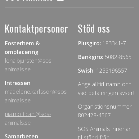
Kontaktpersoner
Stöd oss
Fosterhem &
Plusgiro:
183341-7
omplacering
Bankgiro:
5082-8565
lena.bjursten@sos-
animals.se
Swish:
1233196557
Intressen
Ange alltid namn och
madelene.karlsson@sos-
vad betalningen avser!
animals.se
Organistionsnummer:
pia.molticani@sos-
802428-4567
animals.se
SOS Animals innehar
Samarbeten
tillstånd från