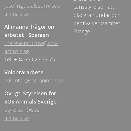
josefin.gustafsson@sos-
Länsstyrelsen att
animals.se
placera hundar och
bedriva verksamhet i
Allmänna frågor om
Sverige
arbetet i Spanien
therese.rantzow@sos-
animals.se
Tel: +34 653 25 78 75
Volontärarbete
volontar@sos-animals.se
Övrigt: Styrelsen för
SOS Animals Sverige
styrelsen@sos-
animals.se