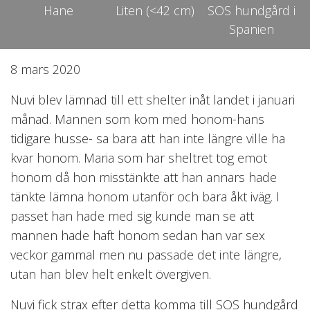
Hane
Liten (<42 cm)
SOS hundgård i
Spanien
8 mars 2020
Nuvi blev lämnad till ett shelter inåt landet i januari
månad. Mannen som kom med honom-hans
tidigare husse- sa bara att han inte längre ville ha
kvar honom. Maria som har sheltret tog emot
honom då hon misstänkte att han annars hade
tänkte lämna honom utanför och bara åkt iväg. I
passet han hade med sig kunde man se att
mannen hade haft honom sedan han var sex
veckor gammal men nu passade det inte längre,
utan han blev helt enkelt övergiven.
Nuvi fick strax efter detta komma till SOS hundgård