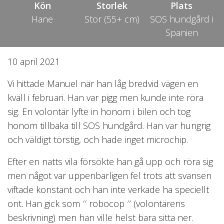
Kön
Storlek
Plats
Hane
Stor (55+ cm)
SOS hundgård i
Spanien
10 april 2021
Vi hittade Manuel när han låg bredvid vägen en
kväll i februari. Han var pigg men kunde inte röra
sig. En volontär lyfte in honom i bilen och tog
honom tillbaka till SOS hundgård. Han var hungrig
och väldigt törstig, och hade inget microchip.
Efter en natts vila försökte han gå upp och röra sig
men något var uppenbarligen fel trots att svansen
viftade konstant och han inte verkade ha speciellt
ont. Han gick som ′′ robocop ′′ (volontärens
beskrivning) men han ville helst bara sitta ner.