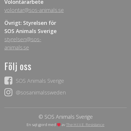
Volontärarbete
volontar@sos-animals.se
Övrigt: Styrelsen för
SOS Animals Sverige
styrelsen@sos-
animals.se
Följ oss
SOS Animals Sverige
@sosanimalssweden
© SOS Animals Sverige
En sajt gjord med
av
The H.I.V.E. Resistance