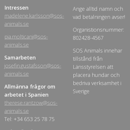
Intressen
Ange alltid namn och
madelene.karlsson@sos-
vad betalningen avser!
animals.se
Organistionsnummer:
pia.molticani@sos-
802428-4567
animals.se
SOS Animals innehar
Samarbeten
tillstånd från
josefin.gustafsson@sos-
Länsstyrelsen att
animals.se
placera hundar och
bedriva verksamhet i
Allmänna frågor om
Sverige
arbetet i Spanien
therese.rantzow@sos-
animals.se
Tel: +34 653 25 78 75