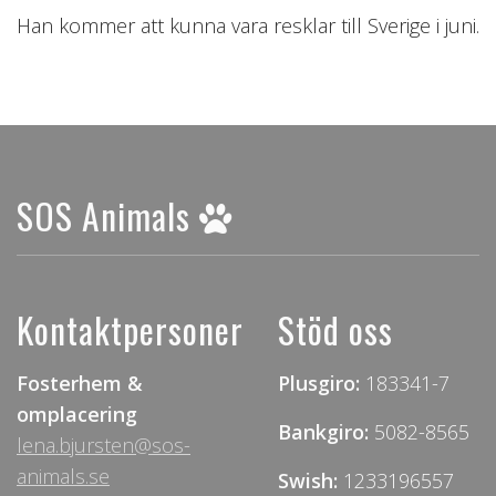
Han kommer att kunna vara resklar till Sverige i juni.
SOS Animals
Kontaktpersoner
Stöd oss
Fosterhem &
Plusgiro:
183341-7
omplacering
Bankgiro:
5082-8565
lena.bjursten@sos-
animals.se
Swish:
1233196557