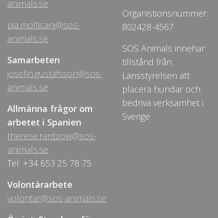
animals.se
Organistionsnummer:
pia.molticani@sos-
802428-4567
animals.se
SOS Animals innehar
Samarbeten
tillstånd från
josefin.gustafsson@sos-
Länsstyrelsen att
animals.se
placera hundar och
bedriva verksamhet i
Allmänna frågor om
Sverige
arbetet i Spanien
therese.rantzow@sos-
animals.se
Tel: +34 653 25 78 75
Volontärarbete
volontar@sos-animals.se