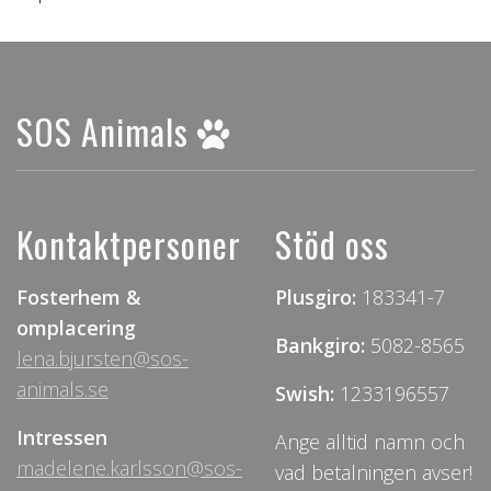
SOS Animals
Kontaktpersoner
Stöd oss
Fosterhem &
Plusgiro:
183341-7
omplacering
Bankgiro:
5082-8565
lena.bjursten@sos-
animals.se
Swish:
1233196557
Intressen
Ange alltid namn och
madelene.karlsson@sos-
vad betalningen avser!