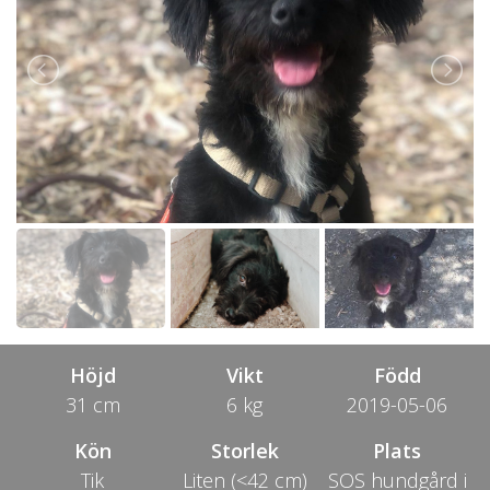
Höjd
Vikt
Född
31 cm
6 kg
2019-05-06
Kön
Storlek
Plats
Tik
Liten (<42 cm)
SOS hundgård i