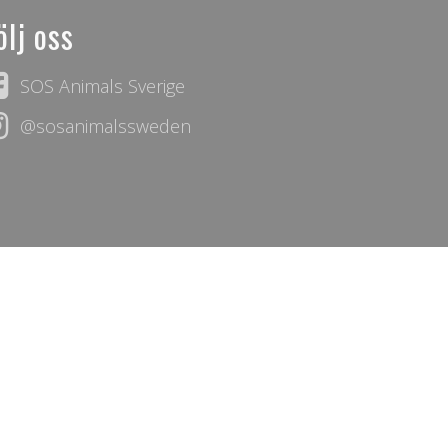
ölj oss
SOS Animals Sverige
@sosanimalssweden