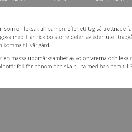
 som en leksak till barnen. Efter ett tag så tröttnade 
 gosa med. Han fick bo större delen av tiden ute i trä
n komma till vår gård.
 får en massa uppmärksamhet av volontärerna och leka m
ontär föll för honom och ska nu ta med han hem till Sver