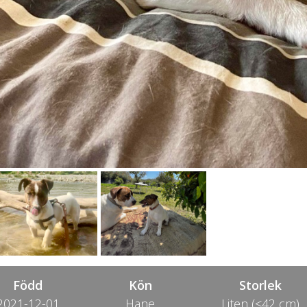
Född
Kön
Storlek
2021-12-01
Hane
Liten (<42 cm)