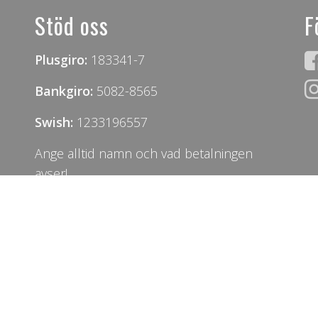
Stöd oss
F
Plusgiro:
183341-7
Bankgiro:
5082-8565
Swish:
1233196557
Ange alltid namn och vad betalningen
avser!
Organistionsnummer: 802428-4567
SOS Animals innehar tillstånd från
n
Länsstyrelsen att placera hundar och
bedriva verksamhet i Sverige