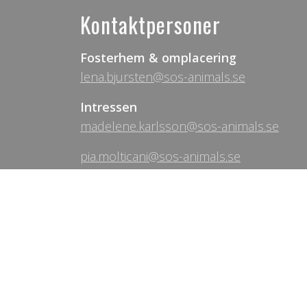
Kontaktpersoner
Fosterhem & omplacering
lena.bjursten@sos-animals.se
Intressen
madelene.karlsson@sos-animals.se
pia.molticani@sos-animals.se
Samarbeten
josefin.gustafsson@sos-animals.se
Allmänna frågor om arbetet i Spanie
therese.rantzow@sos-animals.se
Tel: +34 653 25 78 75
Volontärarbete