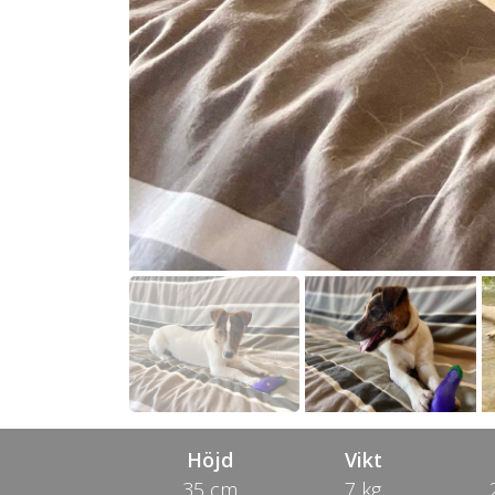
Höjd
Vikt
35 cm
7 kg