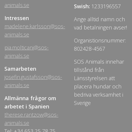
animals.se
Swish:
1233196557
Intressen
Ange alltid namn och
madelene.karlsson@sos-
vad betalningen avser!
animals.se
Organistionsnummer:
pia.molticani@sos-
802428-4567
animals.se
SOS Animals innehar
Samarbeten
tillstånd från
josefin.gustafsson@sos-
Länsstyrelsen att
animals.se
placera hundar och
bedriva verksamhet i
Allmänna frågor om
Sverige
arbetet i Spanien
therese.rantzow@sos-
animals.se
Tel: +34 653 25 78 75