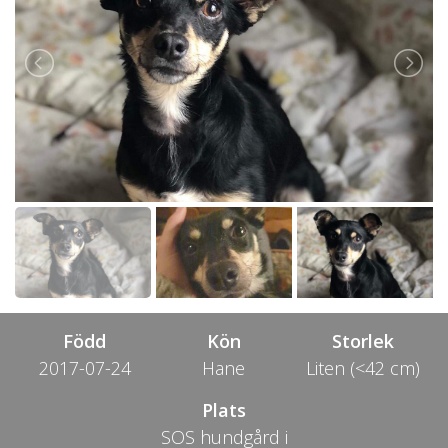
Född
Kön
Storlek
2017-07-24
Hane
Liten (<42 cm)
Plats
SOS hundgård i