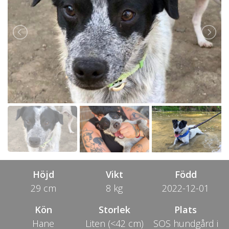
Höjd
Vikt
Född
29 cm
8 kg
2022-12-01
Kön
Storlek
Plats
Hane
Liten (<42 cm)
SOS hundgård i