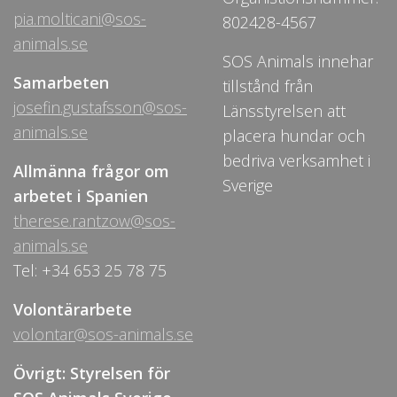
pia.molticani@sos-
802428-4567
animals.se
SOS Animals innehar
Samarbeten
tillstånd från
josefin.gustafsson@sos-
Länsstyrelsen att
animals.se
placera hundar och
bedriva verksamhet i
Allmänna frågor om
Sverige
arbetet i Spanien
therese.rantzow@sos-
animals.se
Tel: +34 653 25 78 75
Volontärarbete
volontar@sos-animals.se
Övrigt: Styrelsen för