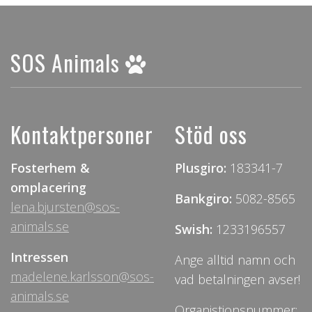
SOS Animals
Kontaktpersoner
Stöd oss
Fosterhem &
Plusgiro:
183341-7
omplacering
Bankgiro:
5082-8565
lena.bjursten@sos-
animals.se
Swish:
1233196557
Intressen
Ange alltid namn och
madelene.karlsson@sos-
vad betalningen avser!
animals.se
Organistionsnummer: