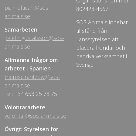
Organistionsnummer:
pia.molticani@sos-
802428-4567
animals.se
SOS Animals innehar
Samarbeten
tillstånd från
josefin.gustafsson@sos-
Länsstyrelsen att
animals.se
placera hundar och
bedriva verksamhet i
Allmänna frågor om
Sverige
arbetet i Spanien
therese.rantzow@sos-
animals.se
Tel: +34 653 25 78 75
Volontärarbete
volontar@sos-animals.se
Övrigt: Styrelsen för