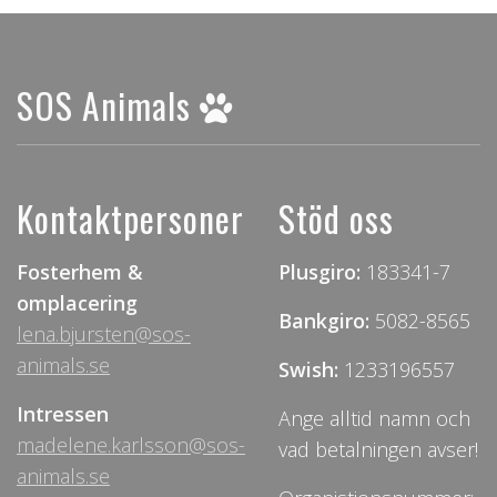
SOS Animals
Kontaktpersoner
Stöd oss
Fosterhem &
Plusgiro:
183341-7
omplacering
Bankgiro:
5082-8565
lena.bjursten@sos-
animals.se
Swish:
1233196557
Intressen
Ange alltid namn och
madelene.karlsson@sos-
vad betalningen avser!
animals.se