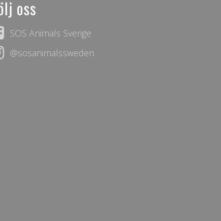
ölj oss
SOS Animals Sverige
@sosanimalssweden