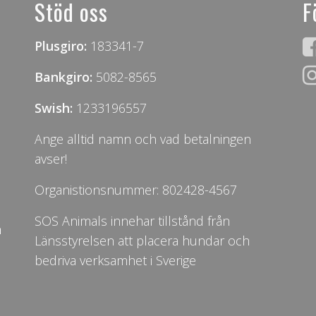
Stöd oss
F
Plusgiro:
183341-7
Bankgiro:
5082-8565
Swish:
1233196557
Ange alltid namn och vad betalningen
avser!
Organistionsnummer: 802428-4567
SOS Animals innehar tillstånd från
n
Länsstyrelsen att placera hundar och
bedriva verksamhet i Sverige