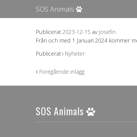
SOS Animals
Publicerat
2023-12-15
av
Josefin
Från och med 1 Januari 2024 kommer medle
Publicerat i
Nyheter
Inläggsnavigering
Föregående inlägg
SOS Animals