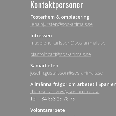
Kontaktpersoner
Fosterhem & omplacering
lena.bjursten@sos-animals.se
Intressen
madelene.karlsson@sos-animals.se
pia.molticani@sos-animals.se
Samarbeten
josefin.gustafsson@sos-animals.se
Allmänna frågor om arbetet i Spanie
therese.rantzow@sos-animals.se
Tel: +34 653 25 78 75
Volontärarbete