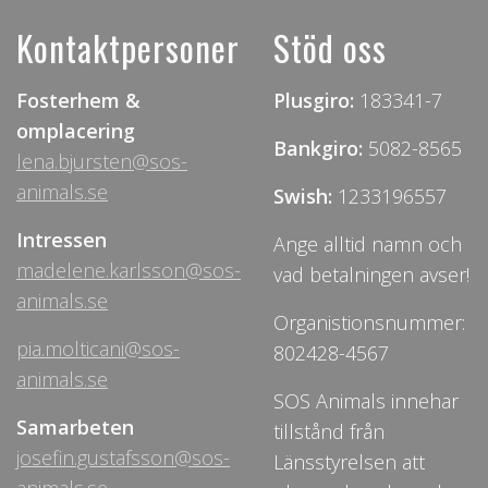
Kontaktpersoner
Stöd oss
Fosterhem &
Plusgiro:
183341-7
omplacering
Bankgiro:
5082-8565
lena.bjursten@sos-
animals.se
Swish:
1233196557
Intressen
Ange alltid namn och
madelene.karlsson@sos-
vad betalningen avser!
animals.se
Organistionsnummer:
pia.molticani@sos-
802428-4567
animals.se
SOS Animals innehar
Samarbeten
tillstånd från
josefin.gustafsson@sos-
Länsstyrelsen att