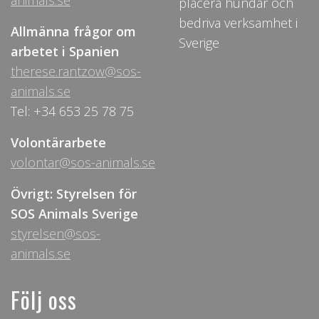
animals.se
placera hundar och
bedriva verksamhet i
Allmänna frågor om
Sverige
arbetet i Spanien
therese.rantzow@sos-
animals.se
Tel: +34 653 25 78 75
Volontärarbete
volontar@sos-animals.se
Övrigt: Styrelsen för
SOS Animals Sverige
styrelsen@sos-
animals.se
Följ oss