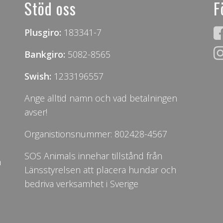
Stöd oss
F
Plusgiro:
183341-7
Bankgiro:
5082-8565
Swish:
1233196557
Ange alltid namn och vad betalningen
avser!
Organistionsnummer: 802428-4567
SOS Animals innehar tillstånd från
n
Länsstyrelsen att placera hundar och
bedriva verksamhet i Sverige