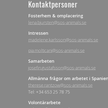
Kontaktpersoner
Fosterhem & omplacering
lena.bjursten@sos-animals.se
Intressen
madelene.karlsson@sos-animals.se
pia.molticani@sos-animals.se
Samarbeten
josefin.gustafsson@sos-animals.se
Allmänna frågor om arbetet i Spanie
therese.rantzow@sos-animals.se
Tel: +34 653 25 78 75
Volontärarbete