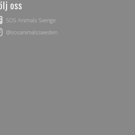
ölj oss
SOS Animals Sverige
@sosanimalssweden