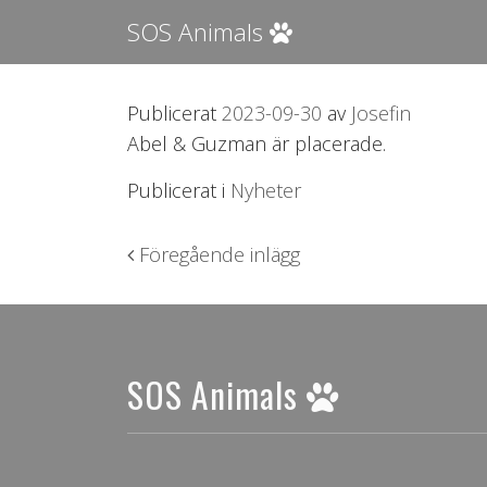
SOS Animals
Publicerat
2023-09-30
av
Josefin
Abel & Guzman är placerade.
Publicerat i
Nyheter
Inläggsnavigering
Föregående inlägg
SOS Animals