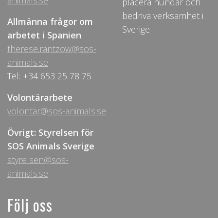
animals.se
placera hundar och
bedriva verksamhet i
Allmänna frågor om
Sverige
arbetet i Spanien
therese.rantzow@sos-
animals.se
Tel: +34 653 25 78 75
Volontärarbete
volontar@sos-animals.se
Övrigt: Styrelsen för
SOS Animals Sverige
styrelsen@sos-
animals.se
Följ oss