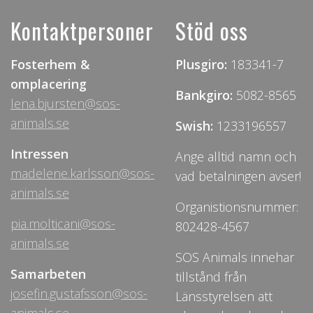
Kontaktpersoner
Stöd oss
Fosterhem &
Plusgiro:
183341-7
omplacering
Bankgiro:
5082-8565
lena.bjursten@sos-
animals.se
Swish:
1233196557
Intressen
Ange alltid namn och
madelene.karlsson@sos-
vad betalningen avser!
animals.se
Organistionsnummer:
pia.molticani@sos-
802428-4567
animals.se
SOS Animals innehar
Samarbeten
tillstånd från
josefin.gustafsson@sos-
Länsstyrelsen att