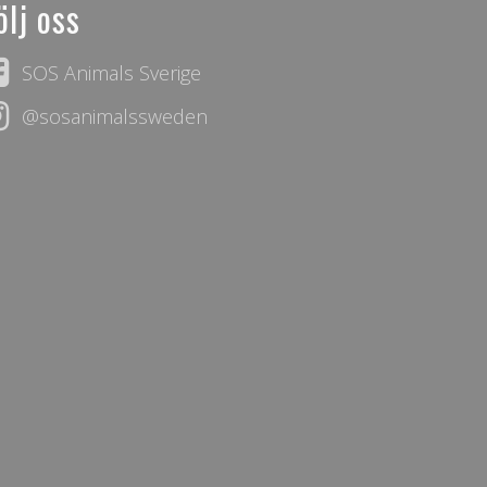
ölj oss
SOS Animals Sverige
@sosanimalssweden