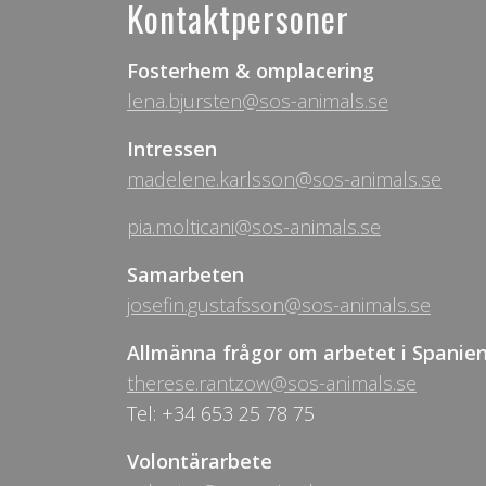
Kontaktpersoner
Fosterhem & omplacering
lena.bjursten@sos-animals.se
Intressen
madelene.karlsson@sos-animals.se
pia.molticani@sos-animals.se
Samarbeten
josefin.gustafsson@sos-animals.se
Allmänna frågor om arbetet i Spanie
therese.rantzow@sos-animals.se
Tel: +34 653 25 78 75
Volontärarbete