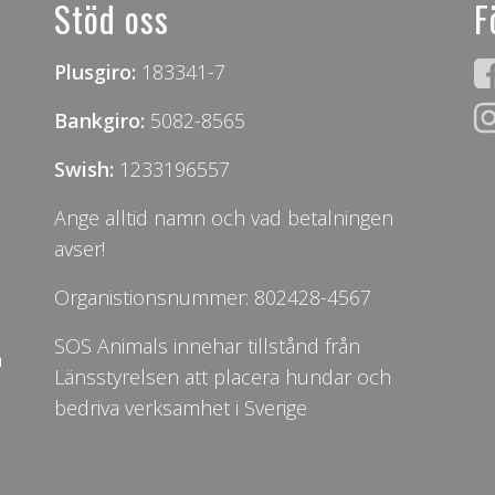
Stöd oss
F
Plusgiro:
183341-7
Bankgiro:
5082-8565
Swish:
1233196557
Ange alltid namn och vad betalningen
avser!
Organistionsnummer: 802428-4567
SOS Animals innehar tillstånd från
n
Länsstyrelsen att placera hundar och
bedriva verksamhet i Sverige