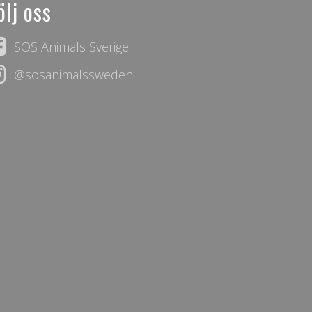
ölj oss
SOS Animals Sverige
@sosanimalssweden