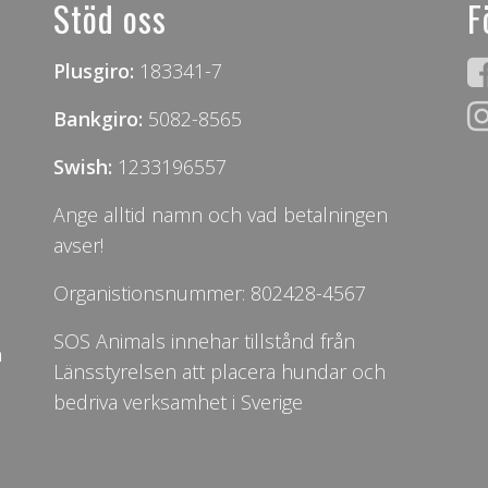
Stöd oss
F
Plusgiro:
183341-7
Bankgiro:
5082-8565
Swish:
1233196557
Ange alltid namn och vad betalningen
avser!
Organistionsnummer: 802428-4567
SOS Animals innehar tillstånd från
n
Länsstyrelsen att placera hundar och
bedriva verksamhet i Sverige