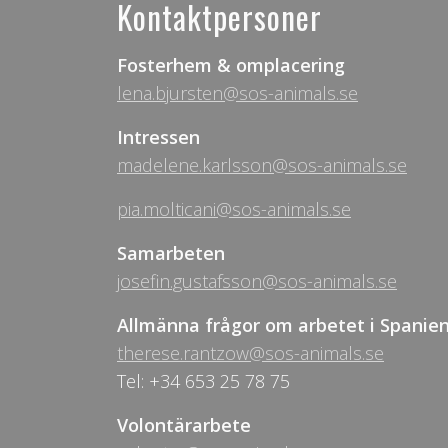
Kontaktpersoner
Fosterhem & omplacering
lena.bjursten@sos-animals.se
Intressen
madelene.karlsson@sos-animals.se
pia.molticani@sos-animals.se
Samarbeten
josefin.gustafsson@sos-animals.se
Allmänna frågor om arbetet i Spanie
therese.rantzow@sos-animals.se
Tel: +34 653 25 78 75
Volontärarbete