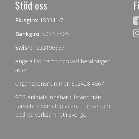
Stöd oss
F
Plusgiro:
183341-7
Bankgiro:
5082-8565
Swish:
1233196557
Ange alltid namn och vad betalningen
avser!
Organistionsnummer: 802428-4567
SOS Animals innehar tillstånd från
n
Länsstyrelsen att placera hundar och
bedriva verksamhet i Sverige