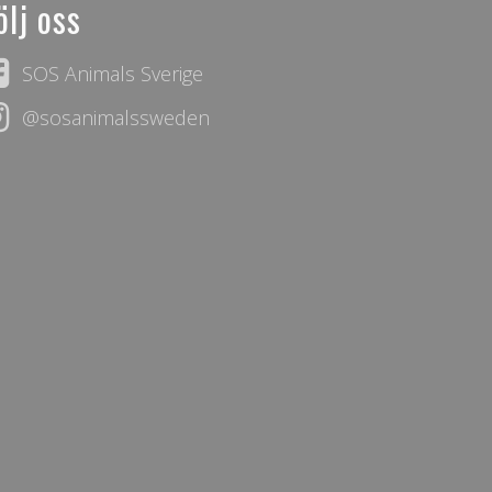
ölj oss
SOS Animals Sverige
@sosanimalssweden