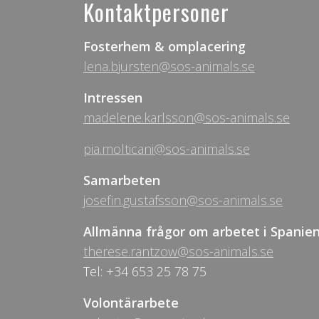
Kontaktpersoner
Fosterhem & omplacering
lena.bjursten@sos-animals.se
Intressen
madelene.karlsson@sos-animals.se
pia.molticani@sos-animals.se
Samarbeten
josefin.gustafsson@sos-animals.se
Allmänna frågor om arbetet i Spanie
therese.rantzow@sos-animals.se
Tel: +34 653 25 78 75
Volontärarbete