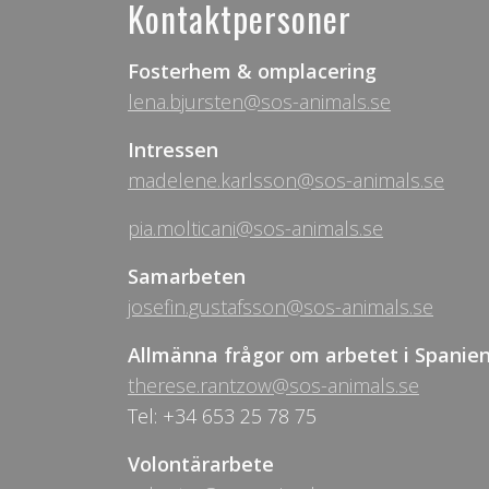
Kontaktpersoner
Fosterhem & omplacering
lena.bjursten@sos-animals.se
Intressen
madelene.karlsson@sos-animals.se
pia.molticani@sos-animals.se
Samarbeten
josefin.gustafsson@sos-animals.se
Allmänna frågor om arbetet i Spanie
therese.rantzow@sos-animals.se
Tel: +34 653 25 78 75
Volontärarbete