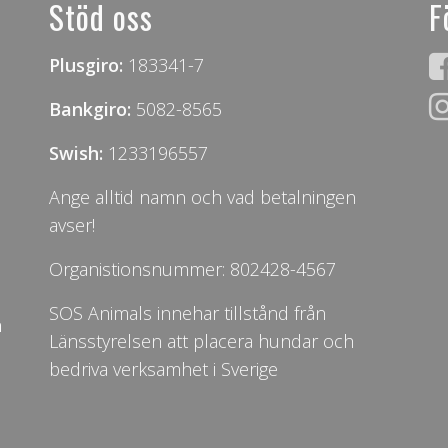
Stöd oss
F
Plusgiro:
183341-7
Bankgiro:
5082-8565
Swish:
1233196557
Ange alltid namn och vad betalningen
avser!
Organistionsnummer: 802428-4567
SOS Animals innehar tillstånd från
n
Länsstyrelsen att placera hundar och
bedriva verksamhet i Sverige