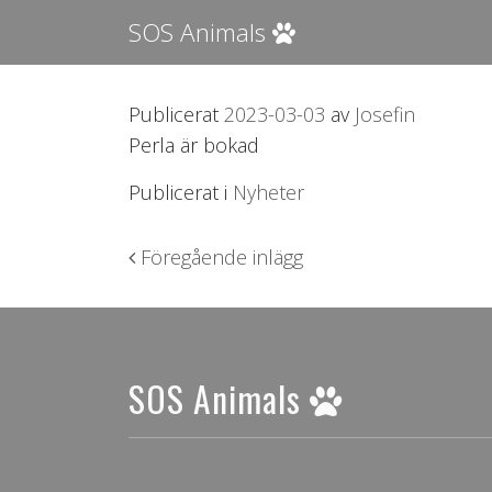
SOS Animals
Publicerat
2023-03-03
av
Josefin
Perla är bokad
Publicerat i
Nyheter
Inläggsnavigering
Föregående inlägg
SOS Animals