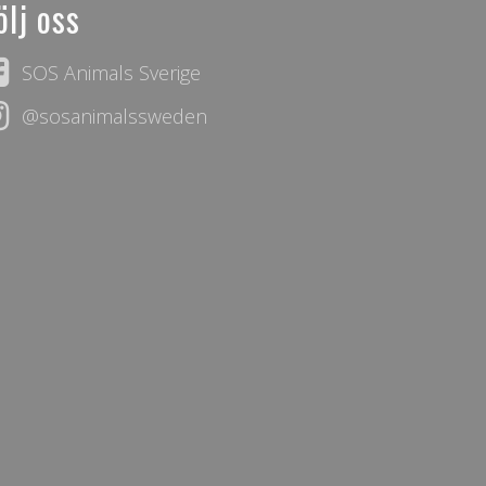
ölj oss
SOS Animals Sverige
@sosanimalssweden