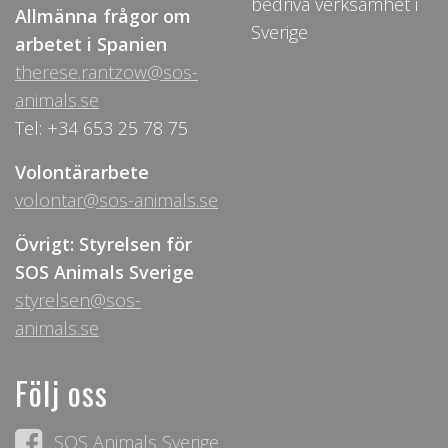
bedriva verksamhet i
Allmänna frågor om
Sverige
arbetet i Spanien
therese.rantzow@sos-
animals.se
Tel: +34 653 25 78 75
Volontärarbete
volontar@sos-animals.se
Övrigt: Styrelsen för
SOS Animals Sverige
styrelsen@sos-
animals.se
Följ oss
SOS Animals Sverige