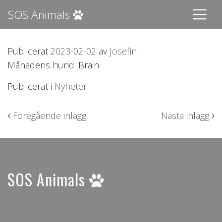
SOS Animals
Publicerat
2023-02-02
av
Josefin
Månadens hund: Brain
Publicerat i
Nyheter
Inläggsnavigering
Föregående inlägg
Nästa inlägg
SOS Animals