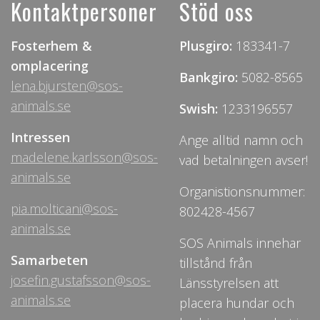
Kontaktpersoner
Stöd oss
Fosterhem &
Plusgiro:
183341-7
omplacering
Bankgiro:
5082-8565
lena.bjursten@sos-
animals.se
Swish:
1233196557
Intressen
Ange alltid namn och
madelene.karlsson@sos-
vad betalningen avser!
animals.se
Organistionsnummer:
pia.molticani@sos-
802428-4567
animals.se
SOS Animals innehar
Samarbeten
tillstånd från
josefin.gustafsson@sos-
Länsstyrelsen att
animals.se
placera hundar och