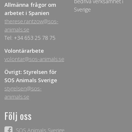
bedriva verksamhet i
Allmänna frågor om
Sverige
arbetet i Spanien
therese.rantzow@sos-
animals.se
Tel: +34 653 25 78 75
Volontärarbete
volontar@sos-animals.se
Övrigt: Styrelsen för
SOS Animals Sverige
styrelsen@sos-
animals.se
Följ oss
SOS Animals Sverige