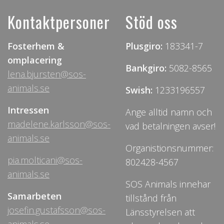
Kontaktpersoner
Stöd oss
Fosterhem &
Plusgiro:
183341-7
omplacering
Bankgiro:
5082-8565
lena.bjursten@sos-
animals.se
Swish:
1233196557
Intressen
Ange alltid namn och
madelene.karlsson@sos-
vad betalningen avser!
animals.se
Organistionsnummer:
pia.molticani@sos-
802428-4567
animals.se
SOS Animals innehar
Samarbeten
tillstånd från
josefin.gustafsson@sos-
Länsstyrelsen att