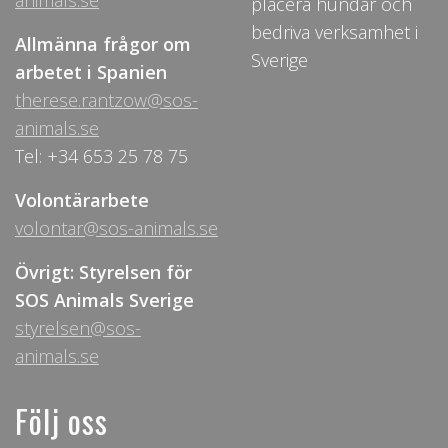
animals.se
placera hundar och
bedriva verksamhet i
Allmänna frågor om
Sverige
arbetet i Spanien
therese.rantzow@sos-
animals.se
Tel: +34 653 25 78 75
Volontärarbete
volontar@sos-animals.se
Övrigt: Styrelsen för
SOS Animals Sverige
styrelsen@sos-
animals.se
Följ oss