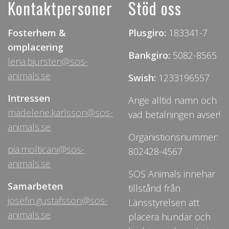
Kontaktpersoner
Stöd oss
Fosterhem &
Plusgiro:
183341-7
omplacering
Bankgiro:
5082-8565
lena.bjursten@sos-
animals.se
Swish:
1233196557
Intressen
Ange alltid namn och
madelene.karlsson@sos-
vad betalningen avser!
animals.se
Organistionsnummer:
pia.molticani@sos-
802428-4567
animals.se
SOS Animals innehar
Samarbeten
tillstånd från
josefin.gustafsson@sos-
Länsstyrelsen att
animals.se
placera hundar och