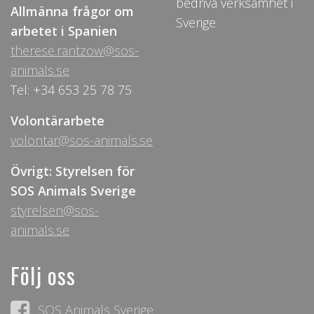
bedriva verksamhet i
Allmänna frågor om
Sverige
arbetet i Spanien
therese.rantzow@sos-
animals.se
Tel: +34 653 25 78 75
Volontärarbete
volontar@sos-animals.se
Övrigt: Styrelsen för
SOS Animals Sverige
styrelsen@sos-
animals.se
Följ oss
SOS Animals Sverige