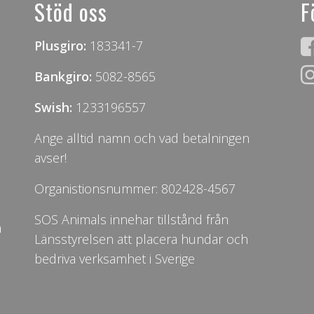
Stöd oss
F
Plusgiro:
183341-7
Bankgiro:
5082-8565
Swish:
1233196557
Ange alltid namn och vad betalningen
avser!
Organistionsnummer: 802428-4567
SOS Animals innehar tillstånd från
n
Länsstyrelsen att placera hundar och
bedriva verksamhet i Sverige