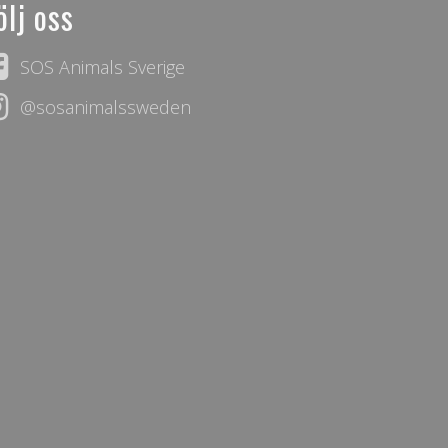
ölj oss
SOS Animals Sverige
@sosanimalssweden