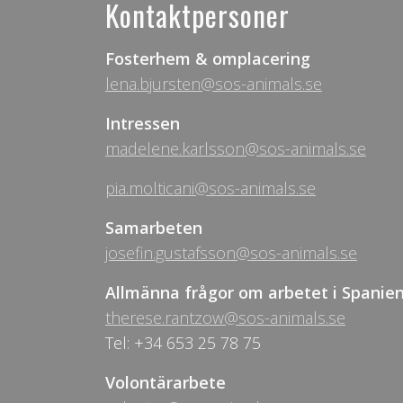
Kontaktpersoner
Fosterhem & omplacering
lena.bjursten@sos-animals.se
Intressen
madelene.karlsson@sos-animals.se
pia.molticani@sos-animals.se
Samarbeten
josefin.gustafsson@sos-animals.se
Allmänna frågor om arbetet i Spanie
therese.rantzow@sos-animals.se
Tel: +34 653 25 78 75
Volontärarbete