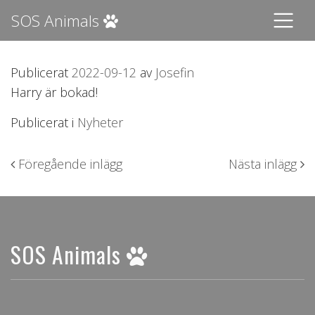
SOS Animals
Publicerat
2022-09-12
av
Josefin
Harry är bokad!
Publicerat i
Nyheter
Inläggsnavigering
Föregående inlägg
Nästa inlägg
SOS Animals