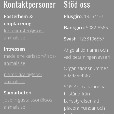
Kontaktpersoner
Stöd oss
Fosterhem &
Plusgiro:
183341-7
omplacering
Bankgiro:
5082-8565
lena.bjursten@sos-
animals.se
Swish:
1233196557
Intressen
Ange alltid namn och
madelene.karlsson@sos-
vad betalningen avser!
animals.se
Organistionsnummer:
pia.molticani@sos-
802428-4567
animals.se
SOS Animals innehar
Samarbeten
tillstånd från
josefin.gustafsson@sos-
Länsstyrelsen att
animals.se
placera hundar och