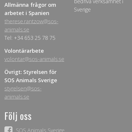
bedriva verksamhet i
Allmänna frågor om
Sverige
arbetet i Spanien
therese.rantzow@sos-
animals.se
Tel: +34 653 25 78 75
Volontärarbete
volontar@sos-animals.se
Övrigt: Styrelsen för
SOS Animals Sverige
styrelsen@sos-
animals.se
Följ oss
SOS Animals Sverige